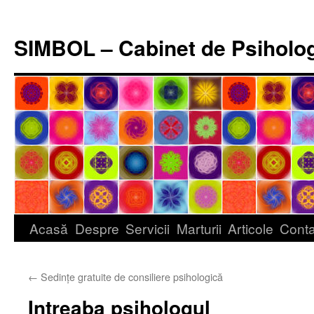
Sari
la
SIMBOL – Cabinet de Psiholo
conținut
Acasă
Despre
Servicii
Marturii
Articole
Conta
←
Sedințe gratuite de consiliere psihologică
Intreaba psihologul