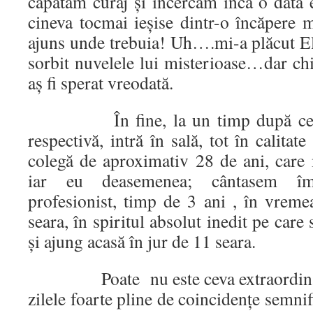
căpătăm curaj şi încercăm incă o dată 
cineva tocmai ieşise dintr-o încăpere 
ajuns unde trebuia! Uh….mi-a plăcut E
sorbit nuvelele lui misterioase…dar chi
aş fi sperat vreodată.
În fine, la un timp după ce înc
respectivă, intră în sală, tot în calitate
colegă de aproximativ 28 de ani, care
iar eu deasemenea; cântasem îm
profesionist, timp de 3 ani , în vre
seara, în spiritul absolut inedit pe car
şi ajung acasă în jur de 11 seara.
Poate nu este ceva extraordinar; 
zilele foarte pline de coincidenţe semnif