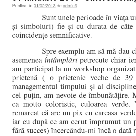
Publicat în
01/02/2013
de
admin6
Sunt unele perioade în viaţa unui
şi simboluri) fie şi cu durata de cât
coincidenţe semnificative.
Spre exemplu am să mă dau chiar
asemenea
întâmplări
petrecute
chiar ie
am participat la un workshop organizat
prietenă ( o prietenie veche de 39 
managementul timpului şi al disciplin
cel puţin, am nevoie de îmbunătăţire. 
ca motto coloristic, culoarea verde
remarcat că are un pix cu carcasa verde
iar eu după ce am cerut împrumut un pix
fără succes) încercându-mi încă o dată n