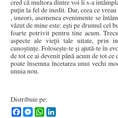
cred că multora dintre voi li s-a intâmpl
puţin la fel de inedit. Dar, ceea ce vreau
, uneori, asemenea evenimente se întâm
văzut de mine este: eşti pe drumul cel b
foarte potrivit pentru tine acum. Trec
aspecte ale vieţii tale uitate, prin 
cunoştinţe. Foloseşte-te şi ajută-te în ev
de tot ce ai devenit pănă acum de tot ce d
poate însemna încetarea unui vechi mod
unuia nou.
Distribuie pe:
Facebook
Messenger
WhatsApp
LinkedIn