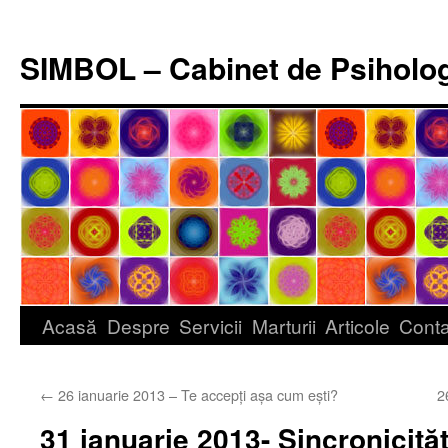
Sari
la
SIMBOL – Cabinet de Psiholo
conținut
Acasă
Despre
Servicii
Marturii
Articole
Conta
←
26 ianuarie 2013 – Te accepţi aşa cum eşti?
2
31 ianuarie 2013- Sincronicităţ