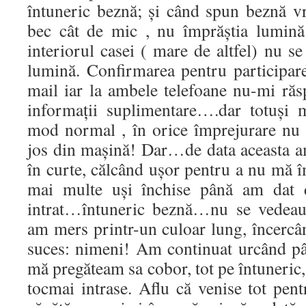
întuneric beznă; şi când spun beznă v
bec cât de mic , nu împrăştia lumină
interiorul casei ( mare de altfel) nu se
lumină. Confirmarea pentru participa
mail iar la ambele telefoane nu-mi ră
informaţii suplimentare….dar totuş
mod normal , în orice împrejurare nu 
jos din maşină! Dar…de data aceasta 
în curte, călcând uşor pentru a nu mă
mai multe uşi închise până am dat
intrat…întuneric beznă…nu se vedeau 
am mers printr-un culoar lung, încercâ
suces: nimeni! Am continuat urcând pân
mă pregăteam sa cobor, tot pe întuneric,
tocmai intrase. Aflu că venise tot pe