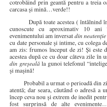
cotrobăind prin geantă pentru a treia 
carcasa şi mină…verde!!
După toate acestea ( întâlnind în s
cunoscute cu aproximativ 10 ani î
evenimentului am inversat
din neatenţie
cu date personale şi intime, cu coleg
am zis: frumos început de zi! Şi este 
acestea după ce cu doar câteva zile în
din greşeală
la gunoi telefonul “intelige
şi maşină!
Probabil a urmat o perioadă din zi î
atentă; dar seara, căutând o adresă a
încep ceva nou şi extrem de inedit pent
fost surprinsă de alte evenimente