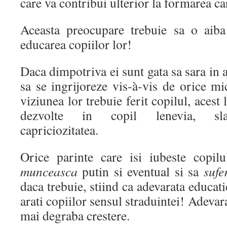
care va contribui ulterior la formarea car
Aceasta preocupare trebuie sa o aiba
educarea copiilor lor!
Daca dimpotriva ei sunt gata sa sara in 
sa se ingrijoreze vis-à-vis de orice mi
viziunea lor trebuie ferit copilul, acest
dezvolte in copil lenevia, slab
capriciozitatea.
Orice parinte care isi iubeste copil
munceasca
putin si eventual si sa
sufe
daca trebuie, stiind ca adevarata educatie
arati copiilor sensul straduintei! Adeva
mai degraba crestere.