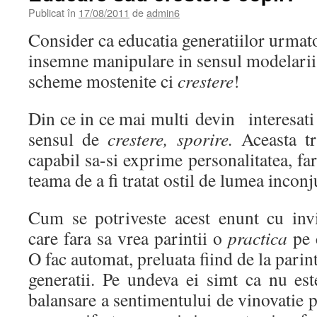
Publicat în
17/08/2011
de
admin6
Consider ca educatia generatiilor urmato
insemne manipulare in sensul modelarii
scheme mostenite ci
crestere
!
Din ce in ce mai multi devin interesati 
sensul de
crestere, sporire.
Aceasta t
capabil sa-si exprime personalitatea, fara
teama de a fi tratat ostil de lumea incon
Cum se potriveste acest enunt cu inv
care fara sa vrea parintii o
practica
pe 
O fac automat, preluata fiind de la parin
generatii. Pe undeva ei simt ca nu est
balansare a sentimentului de vinovatie pe