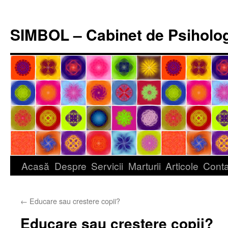
Sari
la
SIMBOL – Cabinet de Psiholo
conținut
Acasă
Despre
Servicii
Marturii
Articole
Conta
←
Educare sau crestere copii?
Educare sau crestere copii?